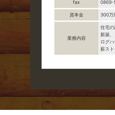
fax
0869-
資本金
300万
住宅の
新築、
業務内容
ログハ
薪スト