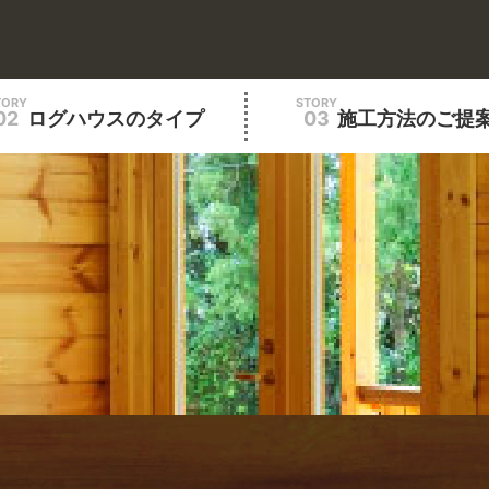
TORY
STORY
02
ログハウスのタイプ
03
施工方法のご提