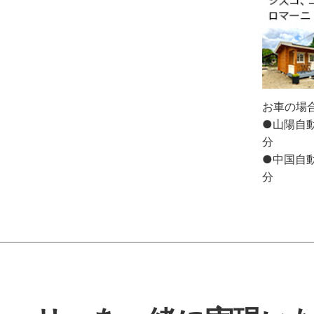
お車の場
●山陽自動
分
●中国自動
分